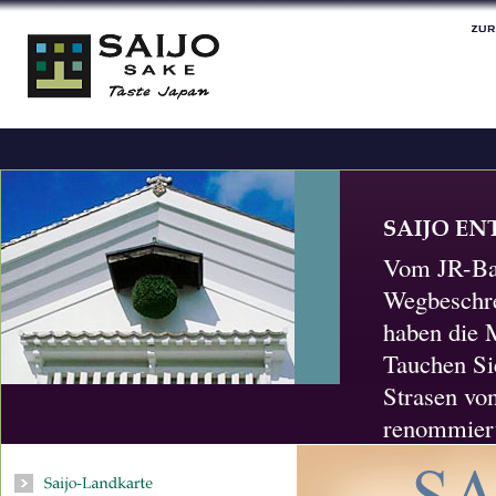
Vom JR-Bah
Wegbeschre
haben die 
Tauchen Sie
Strasen von
renommiert